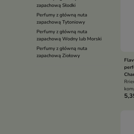
zapachową Słodki
Perfumy z główną nuta
zapachową Tytoniowy
Perfumy z główną nuta
zapachową Wodny lub Morski
Perfumy z główną nuta
zapachową Ziołowy
Fla
perf
Cha
Rrie
komp
5,3
łącz
mięk
zmys
jaśm
głęb