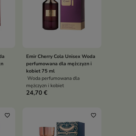
da
Emir Cherry Cola Unisex Woda
ka
Dodaj do koszyka

zn
perfumowana dla mężczyzn i
kobiet 75 ml
Woda perfumowana dla
mężczyzn i kobiet
24,70 €
favorite_border
favorite_border