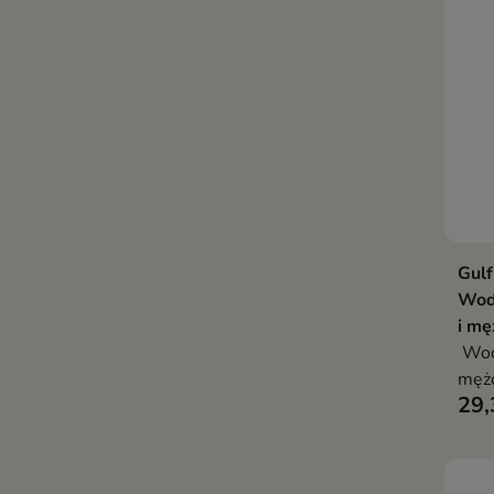
Gulf
Wod
i mę
Woda
męż
29,