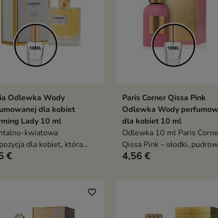
via Odlewka Wody
Paris Corner Qissa Pink
Dodaj do koszyka
Dodaj do koszy


umowanej dla kobiet
Odlewka Wody perfumow
rming Lady 10 ml
dla kobiet 10 ml
ntalno-kwiatowa
Odlewka 10 ml Paris Corne
ozycja dla kobiet, która
Qissa Pink – słodki, pudro
5 €
4,56 €
y świeżą cytrusową
kwiatowy, orientalno-wani
kość z egzotyczną
zapach dla kobiet, idealny n
łowością ylang-ylang,
wiosnę, lato i wyjątkowe o
inu i waniliowo-paczulowej
favorite_border
i