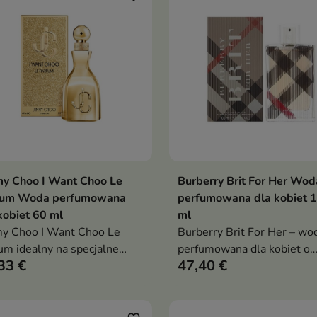
okazje
y Choo I Want Choo Le
Burberry Brit For Her Wod
Dodaj do koszyka
Dodaj do koszy


fum Woda perfumowana
perfumowana dla kobiet 
kobiet 60 ml
ml
y Choo I Want Choo Le
Burberry Brit For Her – wo
um idealny na specjalne
perfumowana dla kobiet o
33 €
47,40 €
je, z nutami gruszki, jaśminu
słodko-kwiatowym zapachu
li
nutami migdałów, piwonii i
wanilii