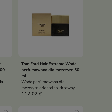
a
Tom Ford Noir Extreme Woda
ka
Dodaj do koszyka

100
perfumowana dla mężczyzn 50
ml
da
Woda perfumowana dla
mężczyzn orientalno-drzewny
117,02 €
 z
zapach z nutą kardamonu, kulfi i
drzewa sandałowego,
luksusowy, zmysłowy i
elegancki