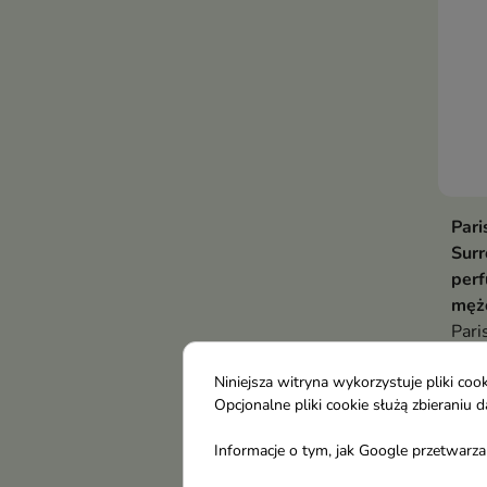
Pari
Sur
perf
męż
Pari
Surr
34,
gour
Niniejsza witryna wykorzystuje pliki c
Opcjonalne pliki cookie służą zbierani
owoc
blas
Informacje o tym, jak Google przetwarza 
różą