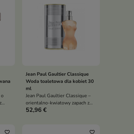
Jean Paul Gaultier Classique
ka
Dodaj do koszyka

wana
Woda toaletowa dla kobiet 30
ml
 o
Jean Paul Gaultier Classique –
z
orientalno-kwiatowy zapach z
52,96 €
imbirem, kwiatem pomarańczy i
bursztynem
alna
kowe
favorite_border
favorite_border