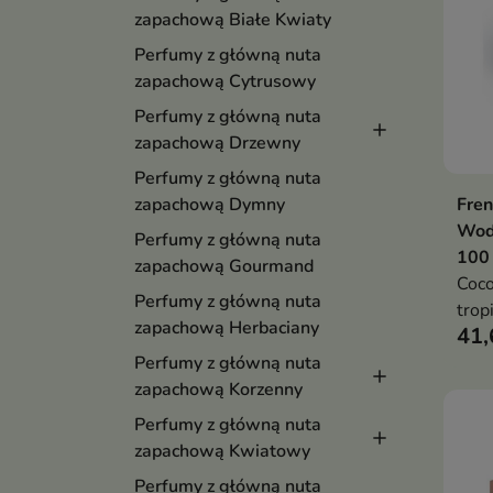
zapachową Białe Kwiaty
Perfumy z główną nuta
zapachową Cytrusowy
Perfumy z główną nuta
zapachową Drzewny
Perfumy z główną nuta
Fren
zapachową Dymny
Wod
Perfumy z główną nuta
100
zapachową Gourmand
Coco
Perfumy z główną nuta
trop
zapachową Herbaciany
41,
otul
ciep
Perfumy z główną nuta
bazą
zapachową Korzenny
Perfumy z główną nuta
zapachową Kwiatowy
Perfumy z główną nuta