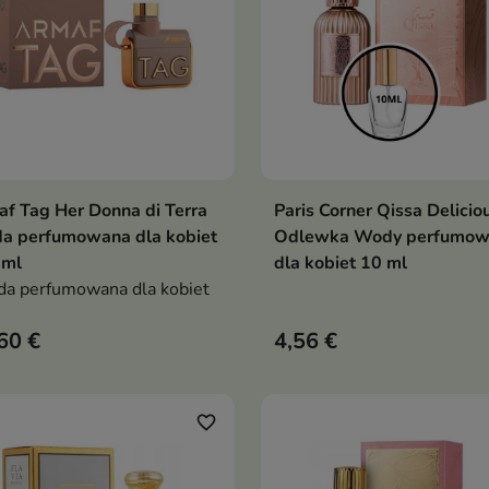
f Tag Her Donna di Terra
Paris Corner Qissa Delicio
Dodaj do koszyka
Dodaj do koszy


a perfumowana dla kobiet
Odlewka Wody perfumow
 ml
dla kobiet 10 ml
a perfumowana dla kobiet
60 €
4,56 €
favorite_border