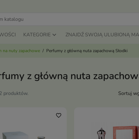
WOŚCI
KATEGORIE
ZNAJDŹ SWOJĄ ULUBIONĄ M
m na nuty zapachowe
Perfumy z główną nuta zapachową Słodki
rfumy z główną nuta zapachow
92 produktów.
Sortuj wg
favorite_border