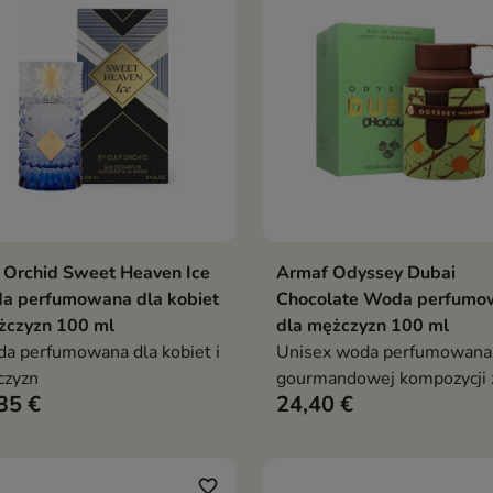
 Orchid Sweet Heaven Ice
Armaf Odyssey Dubai
Dodaj do koszyka
Dodaj do koszy


a perfumowana dla kobiet
Chocolate Woda perfumo
żczyzn 100 ml
dla mężczyzn 100 ml
 perfumowana dla kobiet i
Unisex woda perfumowana
czyzn
gourmandowej kompozycji 
35 €
24,40 €
nutami kawy, czekolady,
orzechów i wanilii, otulona
ciepłem ambry i tonki – ide
na chłodniejsze dni i wyjąt
favorite_border