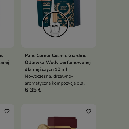
us
Paris Corner Cosmic Giardino
ka
Dodaj do koszyka

anej
Odlewka Wody perfumowanej
dla mężczyzn 10 ml
Nowoczesna, drzewno-
aromatyczna kompozycja dla
6,35 €
mężczyzn, łącząca mleczną
słodycz figi i kokosa z mineralną
świeżością soli oraz elegancką,
zmysłową bazą tonki,
favorite_border
favorite_border
sandałowca i ambroksanu