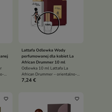
Lattafa Odlewka Wody
ka
Dodaj do koszyka

anej
perfumowanej dla kobiet La
African Drummer 10 ml
r
Odlewka 10 ml Lattafa La
wo-
African Drummer – orientalno-
7,24 €
liowy
kwiatowy, zmysłowy zapach dla
a
kobiet, łączący świeżość
kazje
cytrusów z kremową wanilią i
eleganckimi kwiatami
favorite_border
favorite_border