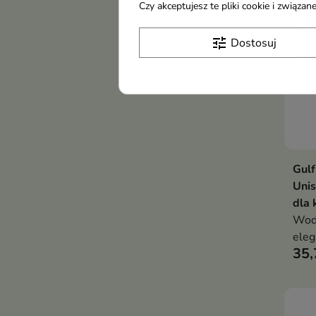
piżm
Czy akceptujesz te pliki cookie i związ
tune
Dostosuj
Gulf
Uni
dla 
Wod
eleg
35,
komp
char