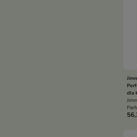
Jimm
Per
dla 
Jimm
Parf
56,
okaz
i truf