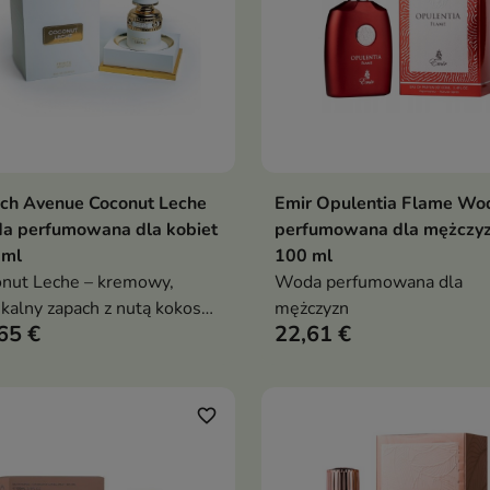
ch Avenue Coconut Leche
Emir Opulentia Flame Wo
Dodaj do koszyka
Dodaj do koszy


a perfumowana dla kobiet
perfumowana dla mężczy
 ml
100 ml
nut Leche – kremowy,
Woda perfumowana dla
ikalny zapach z nutą kokosa,
mężczyzn
65 €
22,61 €
ony kwiatowym sercem i
łą, waniliowo-balsamiczną
favorite_border