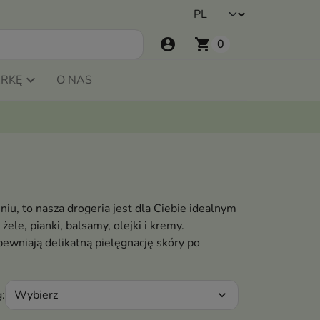
account_circle
shopping_cart
0
ARKĘ
O NAS
niu, to nasza drogeria jest dla Ciebie idealnym
ele, pianki, balsamy, olejki i kremy.
ewniają delikatną pielęgnację skóry po
Wybierz
:
expand_more