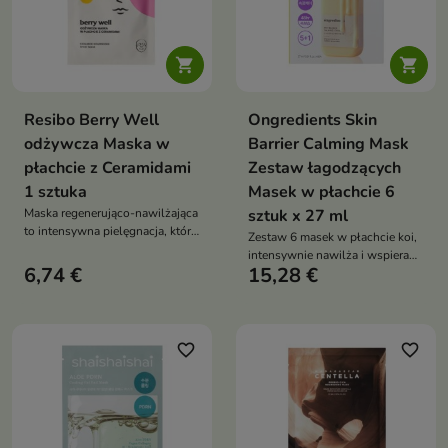


Resibo Berry Well
Ongredients Skin
odżywcza Maska w
Barrier Calming Mask
płachcie z Ceramidami
Zestaw łagodzących
1 sztuka
Masek w płachcie 6
Maska regenerująco-nawilżająca
sztuk x 27 ml
to intensywna pielęgnacja, która
Zestaw 6 masek w płachcie koi,
w 15 minut pomaga przywrócić
intensywnie nawilża i wspiera
skórze komfort, ukojenie i
6,74 €
15,28 €
regenerację skóry suchej,
głębokie nawilżenie
podrażnionej oraz
zaczerwienionej. Kremowa
esencja z kompleksem CICA,
ceramidem NP, peptydami,
favorite_border
favorite_border
kwasem hialuronowym i olejem
z rokitnika wzmacnia barierę
skóry oraz pozostawia efekt
glass skin