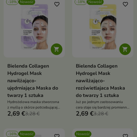
-18%
Nowość
-18%
Nowość
favorite_border
favorite_border


Bielenda Collagen
Bielenda Collagen
Hydrogel Mask
Hydrogel Mask
nawilżająco-
nawilżająco-
ujędrniająca Maska do
rozświetlajaca Maska
twarzy 1 sztuka
do twarzy 1 sztuka
Hydrożelowa maska stworzona
Już po jednym zastosowaniu
z myślą o skórze potrzebującej
cera staje się bardziej promienna,
2,69 €
2,69 €
intensywnego nawilżenia oraz
3,28 €
gładka i pełna świeżości.
3,28 €
poprawy jędrności.
-16%
Nowość
Nowość
favorite_border
favorite_border