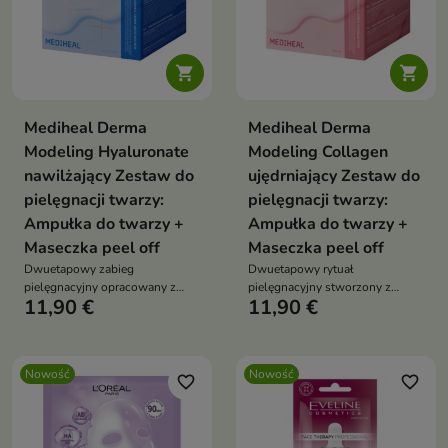


Mediheal Derma
Mediheal Derma
Modeling Hyaluronate
Modeling Collagen
nawilżający Zestaw do
ujędrniający Zestaw do
pielęgnacji twarzy:
pielęgnacji twarzy:
Ampułka do twarzy +
Ampułka do twarzy +
Maseczka peel off
Maseczka peel off
Dwuetapowy zabieg
Dwuetapowy rytuał
pielęgnacyjny opracowany z
pielęgnacyjny stworzony z
11,90 €
11,90 €
myślą o intensywnym
myślą o skórze wymagającej
nawilżeniu i odświeżeniu skóry.
intensywnego nawilżenia,
ujędrnienia i odświeżenia
Nowość
Nowość
favorite_border
favorite_border