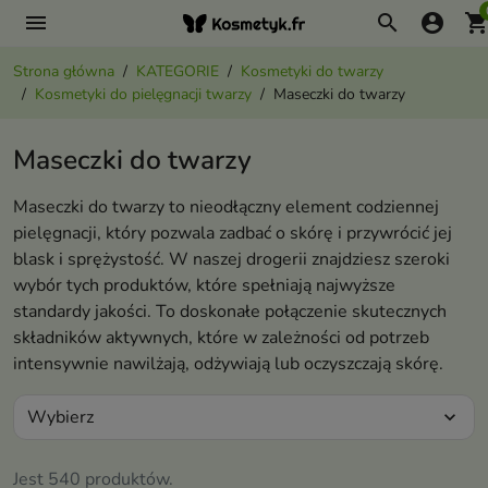
menu
search
account_circle
shopping_ca
Strona główna
KATEGORIE
Kosmetyki do twarzy
Kosmetyki do pielęgnacji twarzy
Maseczki do twarzy
Maseczki do twarzy
Maseczki do twarzy to nieodłączny element codziennej
pielęgnacji, który pozwala zadbać o skórę i przywrócić jej
blask i sprężystość. W naszej drogerii znajdziesz szeroki
wybór tych produktów, które spełniają najwyższe
standardy jakości. To doskonałe połączenie skutecznych
składników aktywnych, które w zależności od potrzeb
intensywnie nawilżają, odżywiają lub oczyszczają skórę.
Wybierz
expand_more
Jest 540 produktów.