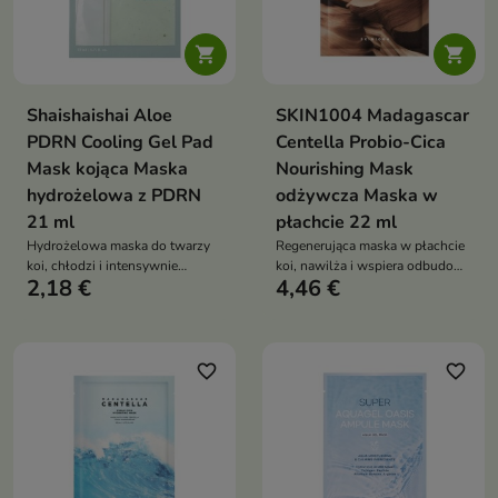


Shaishaishai Aloe
SKIN1004 Madagascar
PDRN Cooling Gel Pad
Centella Probio-Cica
Mask kojąca Maska
Nourishing Mask
hydrożelowa z PDRN
odżywcza Maska w
21 ml
płachcie 22 ml
Hydrożelowa maska do twarzy
Regenerująca maska w płachcie
koi, chłodzi i intensywnie
koi, nawilża i wspiera odbudowę
2,18 €
4,46 €
nawilża skórę suchą,
bariery hydrolipidowej skóry.
podrażnioną oraz potrzebującą
Formuła z ekstraktem z wąkroty
komfortu. Formuła z wodą
azjatyckiej 10 350 ppm,
aloesową 147 000 ppm, PDRN,
probiotykami, ceramidem NP,
niacynamidem, kolagenem i
hialuronianem sodu i
favorite_border
favorite_border
kompleksem kwasu
kompleksem peptydów pomaga
hialuronowego wygładza,
przywrócić cerze komfort,
zmiękcza i wspiera elastyczność
miękkość i promienny wygląd
cery