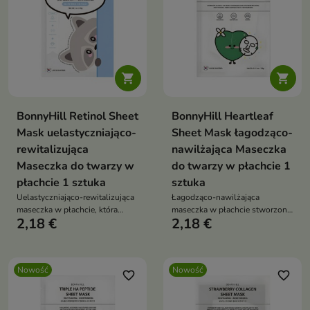


BonnyHill Retinol Sheet
BonnyHill Heartleaf
Mask uelastyczniająco-
Sheet Mask łagodząco-
rewitalizująca
nawilżająca Maseczka
Maseczka do twarzy w
do twarzy w płachcie 1
płachcie 1 sztuka
sztuka
Uelastyczniająco-rewitalizująca
Łagodząco-nawilżająca
maseczka w płachcie, która
maseczka w płachcie stworzona
2,18 €
2,18 €
wspiera pielęgnację skóry
z myślą o pielęgnacji skóry
wymagającej wygładzenia,
wrażliwej, podrażnionej i
odżywienia i poprawy jędrności.
odwodnionej.
Nowość
Nowość
favorite_border
favorite_border