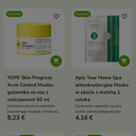
Nowość
Nowość
favorite_border
favorite_border


YOPE Skin Progress
Apis Your Home Spa
Acne Control Maska-
antyoksydacyjna Maska
galaretka na noc z
w płacie z matchą 1
salicylanami 50 ml
sztuka
Delikatnie złuszcza naskórek,
Doskonale sprawdzi się jako
poprawiając wygląd i strukturę
szybki zabieg pielęgnacyjny
8,23 €
4,16 €
skóry