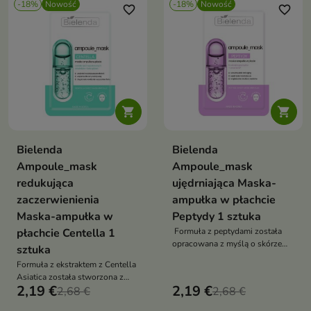
-18%
Nowość
-18%
Nowość
favorite_border
favorite_border


Bielenda
Bielenda
Ampoule_mask
Ampoule_mask
redukująca
ujędrniająca Maska-
zaczerwienienia
ampułka w płachcie
Maska-ampułka w
Peptydy 1 sztuka
płachcie Centella 1
Formuła z peptydami została
opracowana z myślą o skórze
sztuka
wymagającej poprawy jędrności,
Formuła z ekstraktem z Centella
wygładzenia i intensywnego
Asiatica została stworzona z
nawilżenia
2,19 €
2,19 €
myślą o skórze wrażliwej,
2,68 €
2,68 €
reaktywnej i skłonnej do