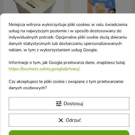
Niniejsza witryna wykorzystuje pliki cookies w celu świadczenia
usług na najwyższym poziomie i w sposób dostosowany do


indywidualnych potrzeb. Opcjonalne pliki cookie służą zbieraniu
danych statystycznych lub dostarczaniu spersonalizowanych
Esfolio Red Ginseng
Pilaten Home Spa
reklam, w tym z wykorzystaniem usług Google.
przeciwstarzeniowe
hydrożelowe Płatki pod
Maski w płachcie 30
oczy 60 sztuk + Mini
Informacje o tym, jak Google przetwarza dane, znajdziesz tutaj:
https://business.safety.google/privacy/
.
sztuk
świeczka sojowa
Zestaw intensywnie
Zestaw stworzony z myślą o
Czy akceptujesz te pliki cookie i związane z tym przetwarzanie
pielęgnujących masek
domowym rytuale
27,37 €
10,81 €
przeznaczonych do skóry
pielęgnacyjnym i relaksie.
danych osobowych?
wymagającej ujędrnienia,
wygładzenia i regeneracji.
tune
Dostosuj
Nowość
Nowość
favorite_border
favorite_border
clear
Odrzuć