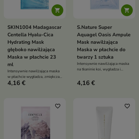


SKIN1004 Madagascar
S.Nature Super
Centella Hyalu-Cica
Aquagel Oasis Ampule
Hydrating Mask
Mask nawilżająca
głęboko nawilżająca
Maska w płachcie do
Maska w płachcie 23
twarzy 1 sztuka
ml
Intensywnie nawilżająca maska
na tkaninie koi, wygładza i
Intensywnie nawilżająca maska
wspiera regenerację skóry
w płachcie wygładza, zmiękcza i
suchej, odwodnionej oraz
4,16 €
4,16 €
koi skórę suchą, normalną,
podrażnionej. Formuła z 8
mieszaną oraz wrażliwą.
formami kwasu hialuronowego,
Formuła z 8 rodzajami kwasu
betainą, alantoiną, peptydami i
hialuronowego, wąkrotą
hydrolizowanym kolagenem
azjatycką, niacynamidem,
favorite_border
favorite_border
pomaga przywrócić cerze
hydrolatem z róży
komfort, jędrność i elastyczność
damasceńskiej i ceramidem NP
wspiera regenerację oraz barierę
hydrolipidową