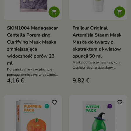


SKIN1004 Madagascar
Fraijour Original
Centella Poremizing
Artemisia Steam Mask
Clarifying Mask Maska
Maska do twarzy z
zmniejszająca
ekstraktem z kwiatów
widoczność porów 23
opuncji 50 ml
ml
Maska do twarzy nawilża, koi i
wspiera regenerację skóry,
Koreańska maska w płachcie
pozostawiając ją miękką oraz
pomaga zmniejszyć widoczność
wygładzoną. Formuła z
4,16 €
9,82 €
porów, wygładzić i odświeżyć
artemisią, zieloną herbatą,
skórę. Formuła z wąkrotą
olejkiem z drzewa herbacianego,
azjatycką, kwasem
olejem makadamia, opuncją i
bursztynowym,
filtratem Galactomyces pomaga
glukonolaktonem, LHA,
favorite_border
favorite_border
łagodzić podrażnienia oraz
salicylanem betainy i
poprawić wygląd cery
pantenolem wspiera
złuszczanie, nawilżenie oraz
ukojenie cery