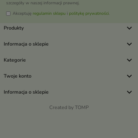
szczegóły w naszej informacji prawnej.
Akceptuję
regulamin sklepu
i
politykę prywatności
.
keyboard_arrow_down
Produkty
keyboard_arrow_down
Informacja o sklepie
keyboard_arrow_down
Kategorie
keyboard_arrow_down
Twoje konto
keyboard_arrow_down
Informacja o sklepie
Created by TOMP