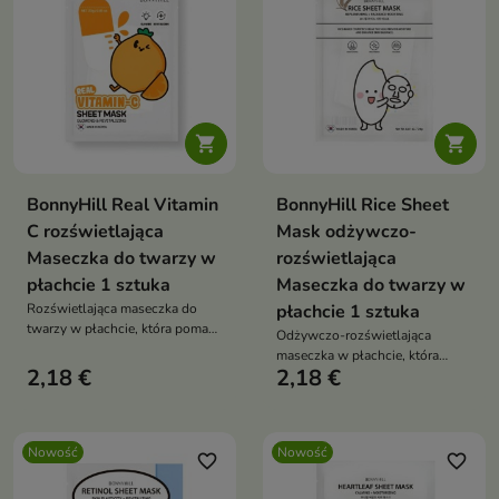


BonnyHill Real Vitamin
BonnyHill Rice Sheet
C rozświetlająca
Mask odżywczo-
Maseczka do twarzy w
rozświetlająca
płachcie 1 sztuka
Maseczka do twarzy w
Rozświetlająca maseczka do
płachcie 1 sztuka
twarzy w płachcie, która pomaga
Odżywczo-rozświetlająca
przywrócić skórze promienny i
maseczka w płachcie, która
pełen energii wygląd.
2,18 €
2,18 €
zapewnia skórze intensywną
pielęgnację i pomaga przywrócić
jej zdrowy, promienny wygląd.
Nowość
Nowość
favorite_border
favorite_border