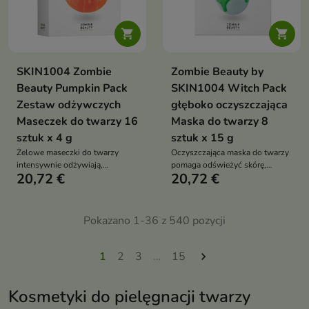


SKIN1004 Zombie
Zombie Beauty by
Beauty Pumpkin Pack
SKIN1004 Witch Pack
Zestaw odżywczych
głęboko oczyszczająca
Maseczek do twarzy 16
Maska do twarzy 8
sztuk x 4 g
sztuk x 15 g
Żelowe maseczki do twarzy
Oczyszczająca maska do twarzy
intensywnie odżywiają,
pomaga odświeżyć skórę,
20,72 €
20,72 €
nawilżają i wygładzają skórę
zmniejszyć widoczność porów i
suchą, zmęczoną oraz
usunąć nadmiar sebum. Formuła
pozbawioną blasku. Formuła z
z 71% hydrolatu z zielonej
61% ekstraktu z dyni, miodem,
herbaty, białą glinką,
Pokazano 1-36 z 540 pozycji
ceramidami, kwasem
bentonitem, wąkrotą azjatycką i
hialuronowym i wąkrotą
aloesem wspiera ukojenie oraz
azjatycką wspiera regenerację,
gładki wygląd cery
1
2
3
…
15

miękkość i zdrowy wygląd cery
Kosmetyki do pielęgnacji twarzy