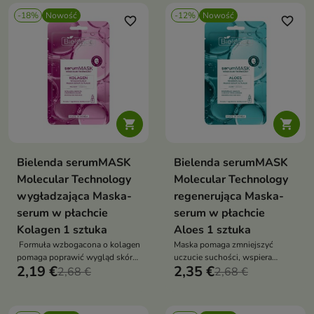
-18%
Nowość
-12%
Nowość
favorite_border
favorite_border


Bielenda serumMASK
Bielenda serumMASK
Molecular Technology
Molecular Technology
wygładzająca Maska-
regenerująca Maska-
serum w płachcie
serum w płachcie
Kolagen 1 sztuka
Aloes 1 sztuka
Formuła wzbogacona o kolagen
Maska pomaga zmniejszyć
pomaga poprawić wygląd skóry,
uczucie suchości, wspiera
2,19 €
2,35 €
wspiera jej sprężystość oraz
2,68 €
odbudowę skóry oraz zapewnia
2,68 €
przywraca cerze świeży i
natychmiastowy efekt
młodszy wygląd
odświeżenia