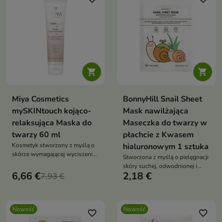


Miya Cosmetics
BonnyHill Snail Sheet
mySKINtouch kojąco-
Mask nawilżająca
relaksująca Maska do
Maseczka do twarzy w
twarzy 60 ml
płachcie z Kwasem
Kosmetyk stworzony z myślą o
hialuronowym 1 sztuka
skórze wymagającej wyciszenia,
Stworzona z myślą o pielęgnacji
regeneracji i intensywnego
skóry suchej, odwodnionej i
nawilżenia.
6,66 €
2,18 €
7,93 €
wymagającej regeneracji
Nowość
Nowość
favorite_border
favorite_border