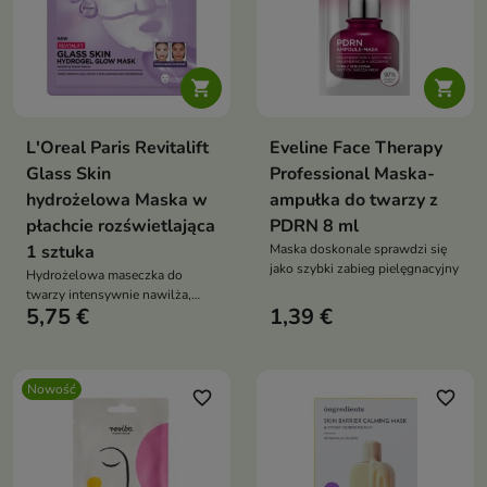


L'Oreal Paris Revitalift
Eveline Face Therapy
Glass Skin
Professional Maska-
hydrożelowa Maska w
ampułka do twarzy z
płachcie rozświetlająca
PDRN 8 ml
1 sztuka
Maska doskonale sprawdzi się
jako szybki zabieg pielęgnacyjny
Hydrożelowa maseczka do
twarzy intensywnie nawilża,
5,75 €
1,39 €
wygładza i nadaje cerze efekt
promiennej tafli wody. Formuła z
hialuronianem sodu, wąkrotą
azjatycką, pantenolem,
Nowość
alantoiną, trehalozą i
favorite_border
favorite_border
składnikami odżywczymi
wspiera komfort, regenerację i
świeży wygląd skóry