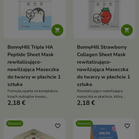


BonnyHill Triple HA
BonnyHill Strawberry
Peptide Sheet Mask
Collagen Sheet Mask
rewitalizująco-
rewitalizująco-
nawilżająca Maseczka
nawilżająca Maseczka
do twarzy w płachcie 1
do twarzy w płachcie 1
sztuka
sztuka
Formuła oparta na kompleksie
Rewitalizująco-nawilżająca
trzech rodzajów kwasu
maseczka w płachcie, która
2,18 €
2,18 €
hialuronowego oraz peptydach
intensywnie pielęgnuje skórę już
pomaga poprawić elastyczność
podczas jednego zastosowania.
skóry
Nowość
Nowość
favorite_border
favorite_border