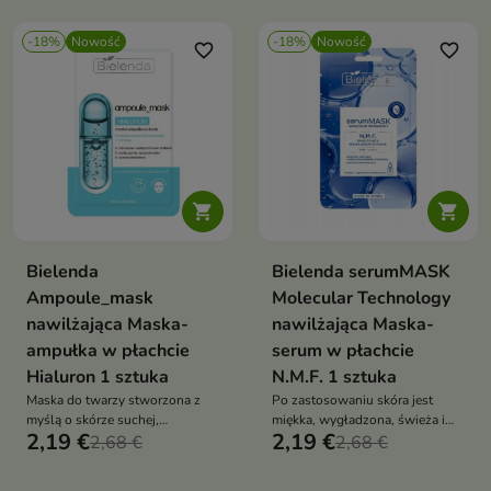
zaczerwienień.
-18%
Nowość
-18%
Nowość
favorite_border
favorite_border


Bielenda
Bielenda serumMASK
Ampoule_mask
Molecular Technology
nawilżająca Maska-
nawilżająca Maska-
ampułka w płachcie
serum w płachcie
Hialuron 1 sztuka
N.M.F. 1 sztuka
Maska do twarzy stworzona z
Po zastosowaniu skóra jest
myślą o skórze suchej,
miękka, wygładzona, świeża i
2,19 €
2,19 €
odwodnionej i pozbawionej
2,68 €
pełna blasku.
2,68 €
komfortu.