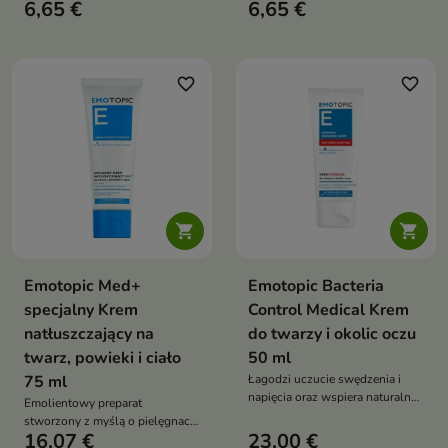
6,65 €
6,65 €
rozświetlająca pielęgnacja, która
redukuje cienie, wygładza
redukuje oznaki zmęczenia i
zmarszczki i przywraca
przywraca spojrzeniu świeży
spojrzeniu świeży, wypoczęty
wygląd
wygląd
favorite_border
favorite_border


Emotopic Med+
Emotopic Bacteria
specjalny Krem
Control Medical Krem
natłuszczający na
do twarzy i okolic oczu
twarz, powieki i ciało
50 ml
75 ml
Łagodzi uczucie swędzenia i
napięcia oraz wspiera naturalne
Emolientowy preparat
procesy regeneracji skóry.
stworzony z myślą o pielęgnacji
16,07 €
23,00 €
skóry wyjątkowo suchej,