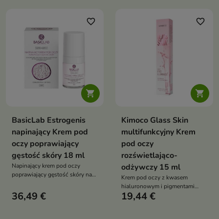
przywraca jej młodzieńczy
oczu, szczególnie w okresie
wygląd
zmian hormonalnych
favorite_border
favorite_border
związanych z menopauzą


BasicLab Estrogenis
Kimoco Glass Skin
napinający Krem pod
multifunkcyjny Krem
oczy poprawiający
pod oczy
gęstość skóry 18 ml
rozświetlająco-
Napinający krem pod oczy
odżywczy 15 ml
poprawiający gęstość skóry na
Krem pod oczy z kwasem
dzień – Estrogenis to
hialuronowym i pigmentami
zaawansowany dermokosmetyk
36,49 €
19,44 €
glow to rozświetlający
przeznaczony do pielęgnacji
kosmetyk, który natychmiast
dojrzałej skóry wokół oczu,
poprawia wygląd skóry pod
szczególnie w okresie zmian