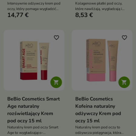
Intensywnie odżywczy krem pod
Kolagenowe płatki pod oczy,
oczy, który pomaga wygładzić
które nawilżają, wygładzają i
14,77 €
8,53 €
drobne zmarszczki, rozjaśnić
rozjaśniają delikatną skórę,
cienie i przywrócić skórze wokół
przywracając jej świeży i
oczu świeży, młodszy wygląd
promienny wygląd
favorite_border
favorite_border


BeBio Cosmetics Smart
BeBio Cosmetics
Age naturalny
Kofeina naturalny
rozświetlający Krem
odżywczy Krem pod
pod oczy 15 ml
oczy 15 ml
Naturalny krem pod oczy Smart
Naturalny krem pod oczy to
Age to wygładzająco-
odżywcza pielęgnacja, która