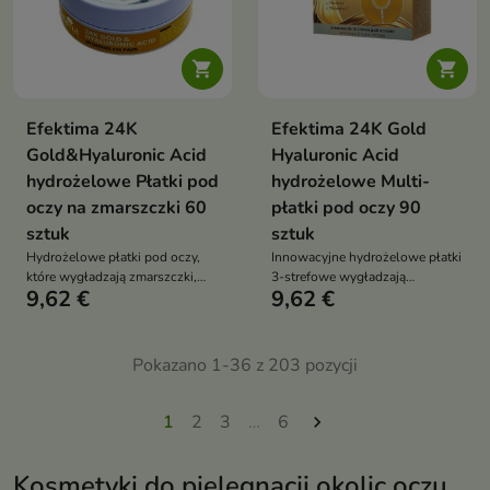


Efektima 24K
Efektima 24K Gold
Gold&Hyaluronic Acid
Hyaluronic Acid
hydrożelowe Płatki pod
hydrożelowe Multi-
oczy na zmarszczki 60
płatki pod oczy 90
sztuk
sztuk
Hydrożelowe płatki pod oczy,
Innowacyjne hydrożelowe płatki
które wygładzają zmarszczki,
3-strefowe wygładzają
9,62 €
9,62 €
intensywnie nawilżają i redukują
zmarszczki, nawilżają i
oznaki zmęczenia, przywracając
rozjaśniają skórę w trzech
skórze świeży i promienny
najbardziej wymagających
wygląd
obszarach: pod oczami, na lwiej
Pokazano 1-36 z 203 pozycji
zmarszczce i wokół ust
1
2
3
…
6

Kosmetyki do pielęgnacji okolic oczu