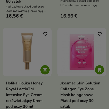
60 sztuk
Hydrożelowe płatki pod oczy,
które intensywnie nawilżają,
hydrożelowe płatki pod oczy,
koją podrażnienia i pomagają
które rozświetlają, nawilżają i
przywrócić świeży, wypoczęty
16,56 €
16,56 €
pomagają zmniejszyć oznaki
wygląd okolicy oka
zmęczenia oraz cienie pod
oczami
favorite_border
favorite_border


Holika Holika Honey
Jkosmec Skin Solution
Royal LactinTM
Collagen Eye Zone
Intensive Eye Cream
Mask kolagenowe
rozświetlający Krem
Płatki pod oczy 30
pod oczy 30 ml
sztuk