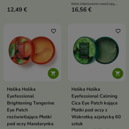
myślą o delikatnej skórze wokół
które intensywnie nawilżają,
oczu, szczególnie wrażliwej,
12,49 €
16,56 €
odżywiają i pomagają wygładzić
bardzo suchej, atopowej,
drobne zmarszczki oraz oznaki
skłonnej do alergii,
zmęczenia
zaczerwienień i podrażnień
favorite_border
favorite_border


Holika Holika
Holika Holika
Eyefessional
Eyefessional Calming
Brightening Tangerine
Cica Eye Patch kojące
Eye Patch
Płatki pod oczy z
rozświetlające Płatki
Wakrotką azjatycką 60
pod oczy Mandarynka
sztuk