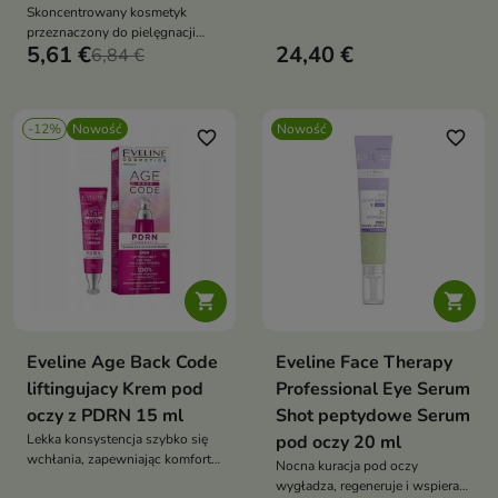
Skoncentrowany kosmetyk
poprawia napięcie skóry.
przeznaczony do pielęgnacji
5,61 €
24,40 €
delikatnej skóry wokół oczu.
6,84 €
-12%
Nowość
Nowość
favorite_border
favorite_border


Eveline Age Back Code
Eveline Face Therapy
liftingujacy Krem pod
Professional Eye Serum
oczy z PDRN 15 ml
Shot peptydowe Serum
Lekka konsystencja szybko się
pod oczy 20 ml
wchłania, zapewniając komfort i
Nocna kuracja pod oczy
doskonale przygotowując skórę
wygładza, regeneruje i wspiera