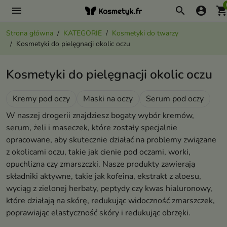
menu
search
account_circle
shopping_ca
Strona główna
KATEGORIE
Kosmetyki do twarzy
Kosmetyki do pielęgnacji okolic oczu
Kosmetyki do pielęgnacji okolic oczu
Kremy pod oczy
Maski na oczy
Serum pod oczy
W naszej drogerii znajdziesz bogaty wybór kremów,
serum, żeli i maseczek, które zostały specjalnie
opracowane, aby skutecznie działać na problemy związane
z okolicami oczu, takie jak cienie pod oczami, worki,
opuchlizna czy zmarszczki. Nasze produkty zawierają
składniki aktywne, takie jak kofeina, ekstrakt z aloesu,
wyciąg z zielonej herbaty, peptydy czy kwas hialuronowy,
które działają na skórę, redukując widoczność zmarszczek,
poprawiając elastyczność skóry i redukując obrzęki.