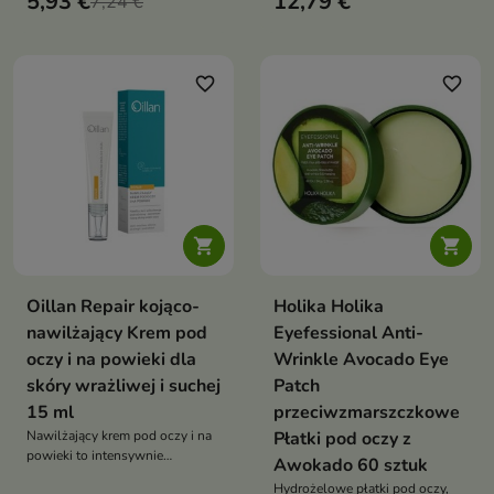
5,93 €
12,79 €
7,24 €
niskocząsteczkowym kwasem
odwodnionej, napiętej i
hialuronowym, ekstraktem z
wymagającej regeneracji
Tremella fuciformis, ceramidami i
roślinnym cholesterolem
favorite_border
favorite_border
wspiera wygładzenie drobnych
zmarszczek, redukcję
widoczności „kurzych łapek”
oraz regenerację skóry


Oillan Repair kojąco-
Holika Holika
nawilżający Krem pod
Eyefessional Anti-
oczy i na powieki dla
Wrinkle Avocado Eye
skóry wrażliwej i suchej
Patch
15 ml
przeciwzmarszczkowe
Nawilżający krem pod oczy i na
Płatki pod oczy z
powieki to intensywnie
Awokado 60 sztuk
pielęgnujący krem stworzony z
Hydrożelowe płatki pod oczy,