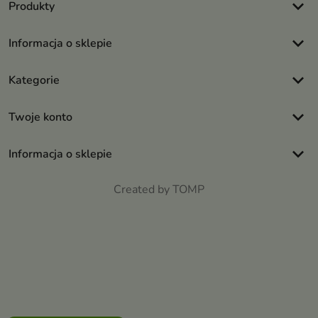
keyboard_arrow_down
Produkty
keyboard_arrow_down
Informacja o sklepie
keyboard_arrow_down
Kategorie
keyboard_arrow_down
Twoje konto
keyboard_arrow_down
Informacja o sklepie
Created by TOMP