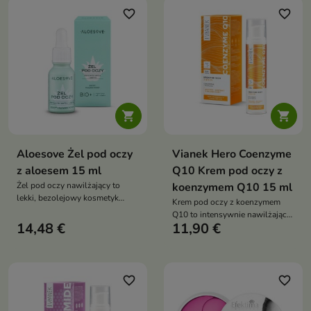
bardziej napięta, nawilżona i
nadać spojrzeniu świeży,
favorite_border
favorite_border
odświeżona
wypoczęty wygląd.


Aloesove Żel pod oczy
Vianek Hero Coenzyme
z aloesem 15 ml
Q10 Krem pod oczy z
Żel pod oczy nawilżający to
koenzymem Q10 15 ml
lekki, bezolejowy kosmetyk
Krem pod oczy z koenzymem
przeznaczony do codziennej
Q10 to intensywnie nawilżający
pielęgnacji delikatnej skóry
14,48 €
11,90 €
krem do pielęgnacji delikatnej
wokół oczu. Intensywnie
skóry wokół oczu. Dzięki
nawilża, rozświetla oraz pomaga
zawartości 2% koenzymu Q10,
redukować oznaki zmęczenia,
ekstraktów roślinnych oraz
takie jak cienie, opuchlizna i
składników nawilżających
favorite_border
favorite_border
drobne zmarszczki
pomaga redukować cienie,
opuchliznę i drobne zmarszczki,