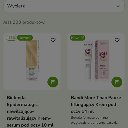
Wybierz
expand_more
Jest 203 produktów.
-18%
Nowość
Nowość
favorite_border
favorite_border


Bielenda
Bandi More Than Pauze
Epidermalogic
liftingujący Krem pod
nawilżająco-
oczy 14 ml
rewitalizujący Krem-
Bogata formuła pomaga
wygładzić drobne zmarszczki,
serum pod oczy 10 ml
intensywnie nawilża oraz