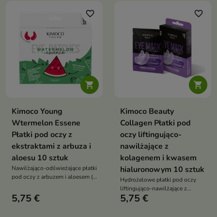
oczami. Nawilża, wygładza i
hormonalnych związanych z
optycznie redukuje cienie,
favorite_border
favorite_border
menopauzą
nadając efekt świeżego
spojrzenia


Kimoco Young
Kimoco Beauty
Wtermelon Essene
Collagen Płatki pod
Płatki pod oczy z
oczy liftingująco-
ekstraktami z arbuza i
nawilżające z
aloesu 10 sztuk
kolagenem i kwasem
Nawilżająco-odświeżające płatki
hialuronowym 10 sztuk
pod oczy z arbuzem i aloesem (8
Hydrożelowe płatki pod oczy
g x 5 par) to szybka kuracja,
liftingująco-nawilżające z
która pomaga nawilżyć,
5,75 €
5,75 €
kolagenem i kwasem
odświeżyć i rozświetlić skórę
hialuronowym pomagają
pod oczami. Dzięki lekkiej
wygładzić skórę, zmniejszyć