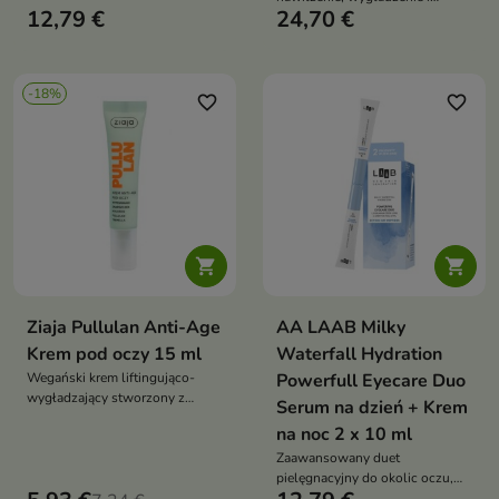
skóry wokół oczu. Formuła z
12,79 €
24,70 €
poprawę jędrności delikatnej
wodą z żeń-szenia,
skóry wokół oczu. Formuła z
ginsenozydami, niacynamidem,
kompleksem peptydów,
kompleksem peptydów,
niacynamidem, kwasem
fermentami i hialuronianem sodu
-18%
hialuronowym, masłem shea i
favorite_border
favorite_border
pomaga zmniejszyć widoczność
trehalozą pomaga zmniejszyć
zmarszczek oraz przywrócić
widoczność drobnych
miękkość skóry
zmarszczek oraz poprawić
komfort skóry


Ziaja Pullulan Anti-Age
AA LAAB Milky
Krem pod oczy 15 ml
Waterfall Hydration
Wegański krem liftingująco-
Powerfull Eyecare Duo
wygładzający stworzony z
Serum na dzień + Krem
myślą o delikatnej skórze wokół
na noc 2 x 10 ml
oczu, szczególnie wiotkiej,
przesuszonej i wymagającej
Zaawansowany duet
poprawy jędrności. Formuła z
pielęgnacyjny do okolic oczu,
pullulanem,
przeznaczony dla skóry