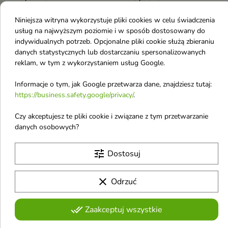
wrażliwej oraz skłonnej do
atopii.
Niniejsza witryna wykorzystuje pliki cookies w celu świadczenia
usług na najwyższym poziomie i w sposób dostosowany do
-18%
-18%
favorite_border
favorite_border
indywidualnych potrzeb. Opcjonalne pliki cookie służą zbieraniu
danych statystycznych lub dostarczaniu spersonalizowanych
reklam, w tym z wykorzystaniem usług Google.
Informacje o tym, jak Google przetwarza dane, znajdziesz tutaj:
https://business.safety.google/privacy/
.


Czy akceptujesz te pliki cookie i związane z tym przetwarzanie
danych osobowych?
Ziaja Med Peptydy
Bielenda Professional
antyoksydacyjny Krem
SUPREMELAB Bio-
tune
Dostosuj
pod oczy 15 ml
Tech Age wypełniający
Wegański krem pod oczy
Krem pod oczy 15 ml
clear
Odrzuć
przeznaczony do intensywnej
Krem pod oczy wypełniająco-
pielęgnacji skóry wokół oczu.
rozjaśniający to zaawansowany
Formuła z peptydami, pochodną
6,35 €
11,06 €
7,74 €
dermokosmetyk, który wygładza
13,49 €
done_all
Zaakceptuj wszystkie
witaminy C SAP, gliceryną
zmarszczki, rozświetla
roślinną i olejem canola wspiera
spojrzenie i poprawia
regenerację, wygładzenie,