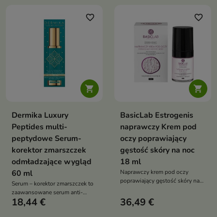
młodszy, promienny wygląd
favorite_border
favorite_border


Dermika Luxury
BasicLab Estrogenis
Peptides multi-
naprawczy Krem pod
peptydowe Serum-
oczy poprawiający
korektor zmarszczek
gęstość skóry na noc
odmładzające wygląd
18 ml
60 ml
Naprawczy krem pod oczy
poprawiający gęstość skóry na
Serum – korektor zmarszczek to
noc – Estrogenis to
zaawansowane serum anti-
zaawansowany dermokosmetyk
18,44 €
36,49 €
aging, które poprawia jędrność
przeznaczony do pielęgnacji
skóry, redukuje zmarszczki i
dojrzałej i wiotkiej skóry wokół