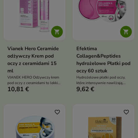
przywracając spojrzeniu
świeżość i promienny wygląd


Vianek Hero Ceramide
Efektima
odżywczy Krem pod
Collagen&Peptides
oczy z ceramidami 15
hydrożelowe Płatki pod
ml
oczy 60 sztuk
VIANEK HERO Odżywczy krem
Hydrożelowe płatki pod oczy,
pod oczy z ceramidami to lekki
które intensywnie nawilżają,
10,81 €
9,62 €
krem przeznaczony do
wygładzają drobne zmarszczki i
pielęgnacji delikatnej skóry
poprawiają jędrność skóry,
wokół oczu. Intensywnie
przywracając spojrzeniu
nawilża, regeneruje oraz
świeżość i wypoczęty wygląd
wzmacnia barierę hydrolipidową
favorite_border
favorite_border
skóry, jednocześnie pomagając
zmniejszyć widoczność cieni i
obrzęków