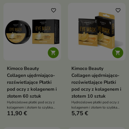
formule skóra staje się bardziej
oznaki zmęczenia i intensywnie
promienna i wypoczęta
ją nawilżyć. Skóra pod oczami
favorite_border
favorite_border
staje się bardziej napięta,
elastyczna i odświeżona


Kimoco Beauty
Kimoco Beauty
Collagen ujędrniająco-
Collagen ujędrniająco-
rozświetlające Płatki
rozświetlające Płatki
pod oczy z kolagenem i
pod oczy z kolagenem i
złotem 60 sztuk
złotem 10 sztuk
Hydrożelowe płatki pod oczy z
Hydrożelowe płatki pod oczy z
kolagenem i złotem to szybka
kolagenem i złotem to szybka
11,90 €
5,75 €
kuracja, która pomaga wygładzić
kuracja wygładzająca i
skórę, rozświetlić spojrzenie i
rozświetlająca. Pomagają
zmniejszyć oznaki zmęczenia.
zredukować oznaki zmęczenia,
Skóra pod oczami staje się
poprawić jędrność skóry oraz