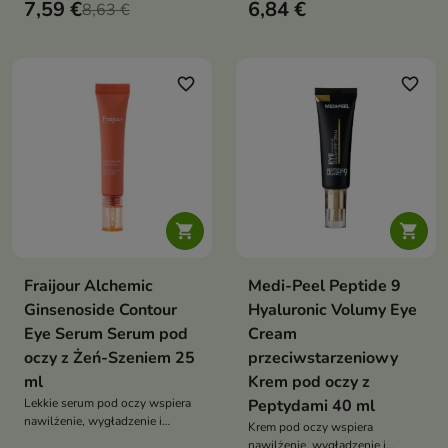
pod makijaż.
7,59 €
6,84 €
8,63 €
poprawę napięcia delikatnej
skóry wokół oczu. Formuła z
retinalem, PDRN, kompleksem
peptydów, żeń-szeniem, olejem
buriti, skwalanem i kwasem
favorite_border
favorite_border
hialuronowym pomaga
zmniejszyć widoczność
zmarszczek oraz oznak
zmęczenia


Fraijour Alchemic
Medi-Peel Peptide 9
Ginsenoside Contour
Hyaluronic Volumy Eye
Eye Serum Serum pod
Cream
oczy z Żeń-Szeniem 25
przeciwstarzeniowy
ml
Krem pod oczy z
Lekkie serum pod oczy wspiera
Peptydami 40 ml
nawilżenie, wygładzenie i
Krem pod oczy wspiera
poprawę jędrności delikatnej
nawilżenie, wygładzenie i