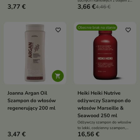
suchych i łamliwych z olejem z
3,77 €
3,66 €
oliwek, mocznikiem i
4,46 €
pantenolem, myje, regeneruje i
dodaje blasku
Obecnie brak na stanie
favorite_border
favorite_border

Joanna Argan Oil
Heiki Heiki Nutrive
Szampon do włosów
odżywczy Szampon do
regenerujący 200 ml
włosów Marseille &
Seawood 250 ml
Odżywczy szampon do włosów
to lekki, codzienny szampon,
3,47 €
16,56 €
który wzmacnia włosy, nawilża i
ogranicza puszenie,