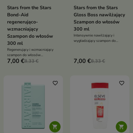
Stars from the Stars
Stars from the Stars
Bond-Aid
Gloss Boss nawilżający
regenerująco-
Szampon do włosów
wzmacniający
300 ml
Szampon do włosów
Intensywnie nawilżający i
wygładzający szampon do
300 ml
włosów bardzo suchych i
Regenerujący i wzmacniający
matowych, który przywraca
szampon do włosów
pasmom blask i miękkość
7,00 €
7,00 €
zniszczonych, który
8,33 €
8,33 €
odbudowuje strukturę pasm i
przywraca im zdrowy blask
favorite_border
favorite_border

