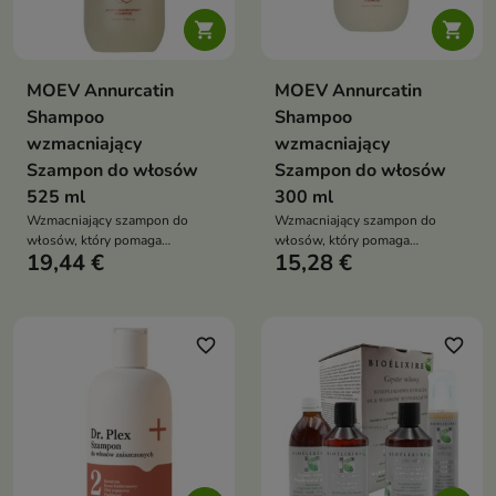


MOEV Annurcatin
MOEV Annurcatin
Shampoo
Shampoo
wzmacniający
wzmacniający
Szampon do włosów
Szampon do włosów
525 ml
300 ml
Wzmacniający szampon do
Wzmacniający szampon do
włosów, który pomaga
włosów, który pomaga
19,44 €
15,28 €
ograniczyć wypadanie włosów,
ograniczyć wypadanie włosów,
pobudza wzrost nowych pasm i
pobudza wzrost nowych pasm i
zwiększa objętość fryzury
zwiększa objętość fryzury
favorite_border
favorite_border