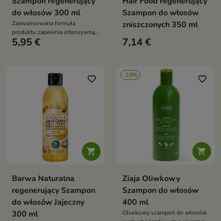
Szampon regenerujący
Hair Food regenerujący
do włosów 300 ml
Szampon do włosów
Zaawansowana formuła
zniszczonych 350 ml
produktu zapewnia intensywną
5,95 €
7,14 €
regenerację i nawilżenie włosów
-18%
favorite_border
favorite_border


Barwa Naturalna
Ziaja Oliwkowy
regenerujący Szampon
Szampon do włosów
do włosów Jajeczny
400 ml
300 ml
Oliwkowy szampon do włosów