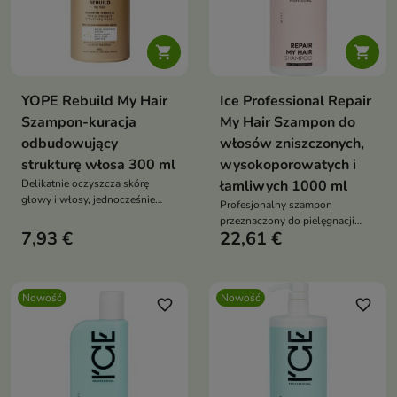


YOPE Rebuild My Hair
Ice Professional Repair
Szampon-kuracja
My Hair Szampon do
odbudowujący
włosów zniszczonych,
strukturę włosa 300 ml
wysokoporowatych i
Delikatnie oczyszcza skórę
łamliwych 1000 ml
głowy i włosy, jednocześnie
Profesjonalny szampon
dostarczając składników
przeznaczony do pielęgnacji
pielęgnujących, które wspierają
7,93 €
22,61 €
włosów osłabionych,
regenerację i ochronę włókna
wysokoporowatych i podatnych
włosa
na uszkodzenia.
Nowość
Nowość
favorite_border
favorite_border