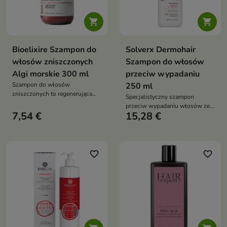


Bioelixire Szampon do
Solverx Dermohair
włosów zniszczonych
Szampon do włosów
Algi morskie 300 ml
przeciw wypadaniu
Szampon do włosów
250 ml
zniszczonych to regenerująca
Specjalistyczny szampon
formuła oczyszczająca, która
przeciw wypadaniu włosów ze
wzmacnia, nawilża i
7,54 €
15,28 €
sfinganiną, kofeiną i
odbudowuje strukturę
niacynamidem, który wzmacnia
osłabionych pasm bez
cebulki, stymuluje wzrost
obciążania skóry głowy
nowych włosów i przywraca
równowagę skóry głowy
favorite_border
favorite_border