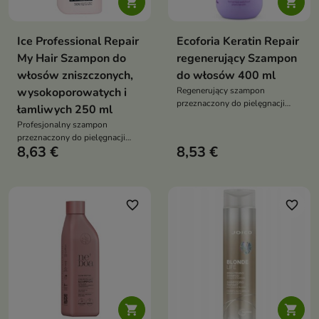


Ice Professional Repair
Ecoforia Keratin Repair
My Hair Szampon do
regenerujący Szampon
włosów zniszczonych,
do włosów 400 ml
wysokoporowatych i
Regenerujący szampon
przeznaczony do pielęgnacji
łamliwych 250 ml
włosów zniszczonych,
Profesjonalny szampon
osłabionych i podatnych na
przeznaczony do pielęgnacji
łamanie.
8,63 €
8,53 €
włosów osłabionych,
wysokoporowatych i podatnych
na uszkodzenia
favorite_border
favorite_border

