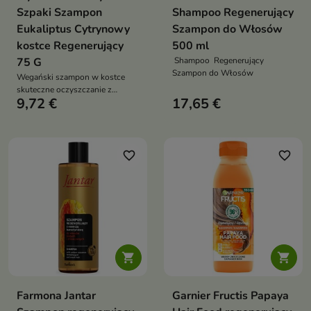
Szpaki Szampon
Shampoo Regenerujący
Eukaliptus Cytrynowy
Szampon do Włosów
kostce Regenerujący
500 ml
75 G
Shampoo Regenerujący
Szampon do Włosów
Wegański szampon w kostce
skuteczne oczyszczanie z
9,72 €
17,65 €
pielęgnacją włosów i skóry
głowy
favorite_border
favorite_border


Farmona Jantar
Garnier Fructis Papaya