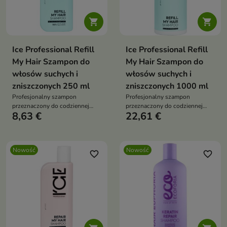


Ice Professional Refill
Ice Professional Refill
My Hair Szampon do
My Hair Szampon do
włosów suchych i
włosów suchych i
zniszczonych 250 ml
zniszczonych 1000 ml
Profesjonalny szampon
Profesjonalny szampon
przeznaczony do codziennej
przeznaczony do codziennej
8,63 €
22,61 €
pielęgnacji włosów suchych,
pielęgnacji włosów suchych,
zniszczonych i pozbawionych
zniszczonych i pozbawionych
witalności.
witalności.
Nowość
Nowość
favorite_border
favorite_border