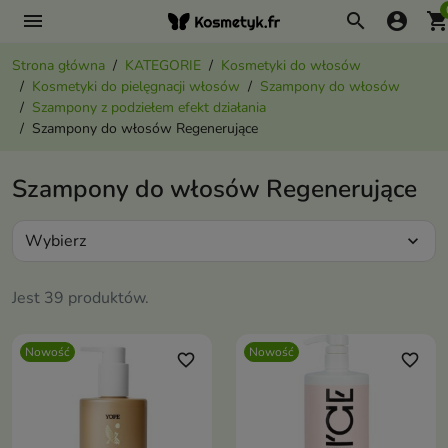
menu
search
account_circle
shopping_ca
Strona główna
KATEGORIE
Kosmetyki do włosów
Kosmetyki do pielęgnacji włosów
Szampony do włosów
Szampony z podziełem efekt działania
Szampony do włosów Regenerujące
Szampony do włosów Regenerujące
Wybierz
expand_more
Jest 39 produktów.
Nowość
Nowość
favorite_border
favorite_border