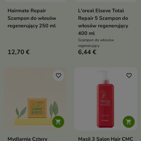
Hairmate Repair
L'oreal Elseve Total
Szampon do włosów
Repair 5 Szampon do
regenerujący 250 ml
włosów regenerujący
400 ml
Szampon do włosów
regenerujący
12,70 €
6,44 €
favorite_border
favorite_border


Mydlarnia Cztery
Masil 3 Salon Hair CMC