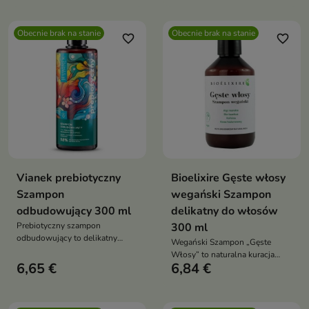
jednocześnie dbając o
równowagę skóry głowy
Obecnie brak na stanie
Obecnie brak na stanie
favorite_border
favorite_border
Vianek prebiotyczny
Bioelixire Gęste włosy
Szampon
wegański Szampon
odbudowujący 300 ml
delikatny do włosów
Prebiotyczny szampon
300 ml
odbudowujący to delikatny
Wegański Szampon „Gęste
szampon z prebiotykami
Włosy” to naturalna kuracja
przeznaczony do pielęgnacji
6,65 €
6,84 €
oczyszczająca i wzmacniająca.
suchych, łamliwych i
Skutecznie myje skórę głowy,
wymagających regeneracji
stymuluje porost włosów i
włosów. Skutecznie oczyszcza
ogranicza ich wypadanie, nie