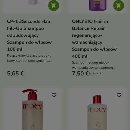


CP-1 3Seconds Hair
ONLYBIO Hair in
Fill-Up Shampoo
Balance Repair
odbudowujący
regenerująco-
Szampon do włosów
wzmacniający
100 ml
Szampon do włosów
Kojąco-nawilżający produkt,
400 ml
który łagodzi podrażnienia,
Szampon regenerująco-
poprawia teksturę skóry i
wzmacniający to szampon
zapewnia efekt zdrowej,
5,65 €
7,50 €
oczyszczający i odbudowujący,
8,93 €
świetlistej cery
który wzmacnia włosy,
przywraca im elastyczność i
zdrowy wygląd
favorite_border
favorite_border