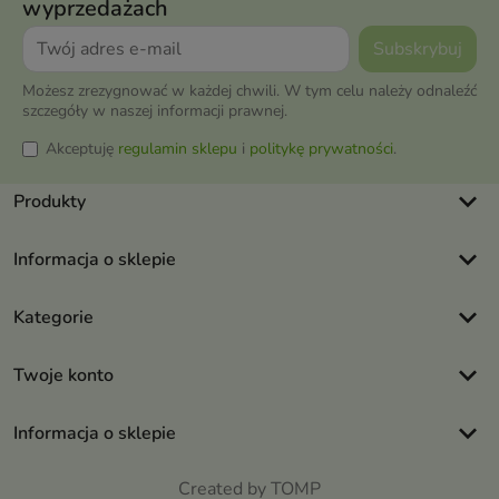
wyprzedażach
Możesz zrezygnować w każdej chwili. W tym celu należy odnaleźć
szczegóły w naszej informacji prawnej.
Akceptuję
regulamin sklepu
i
politykę prywatności
.
keyboard_arrow_down
Produkty
keyboard_arrow_down
Informacja o sklepie
keyboard_arrow_down
Kategorie
keyboard_arrow_down
Twoje konto
keyboard_arrow_down
Informacja o sklepie
Created by TOMP