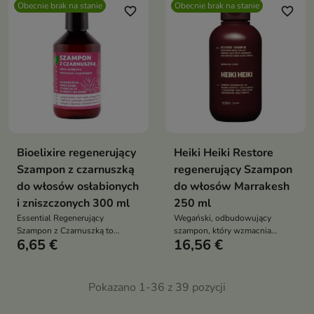
skórę głowy, wspiera mikrobiom
Obecnie brak na stanie
Obecnie brak na stanie
naruszając bariery
favorite_border
favorite_border
oraz pomaga przywrócić
hydrolipidowej
włosom siłę, miękkość i
sprężystość
Bioelixire regenerujący
Heiki Heiki Restore
Szampon z czarnuszką
regenerujący Szampon
do włosów osłabionych
do włosów Marrakesh
i zniszczonych 300 ml
250 ml
Essential Regenerujący
Wegański, odbudowujący
Szampon z Czarnuszką to
szampon, który wzmacnia
6,65 €
16,56 €
wzmacniający szampon do
włosy, regeneruje ich strukturę i
codziennej pielęgnacji włosów
intensywnie nawilża — idealny
osłabionych i nadmiernie
do włosów suchych,
wypadających. Oczyszcza,
zniszczonych i osłabionych
Pokazano 1-36 z 39 pozycji
stymuluje porost oraz wspiera
regenerację struktury włosa