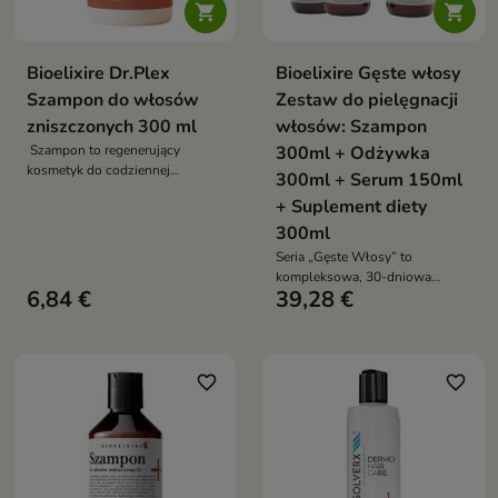


Bioelixire Dr.Plex
Bioelixire Gęste włosy
Szampon do włosów
Zestaw do pielęgnacji
zniszczonych 300 ml
włosów: Szampon
Szampon to regenerujący
300ml + Odżywka
kosmetyk do codziennej
300ml + Serum 150ml
pielęgnacji włosów łamliwych i
+ Suplement diety
zniszczonych, który dokładnie
oczyszcza, odbudowuje
300ml
strukturę kosmyków i wspiera
Seria „Gęste Włosy” to
zdrową kondycję skóry głowy
kompleksowa, 30-dniowa
6,84 €
39,28 €
kuracja przeciw wypadaniu
włosów. Łączy pielęgnację
zewnętrzną i wsparcie od
wewnątrz, wzmacnia cebulki,
przyspiesza wzrost i poprawia
favorite_border
favorite_border
ogólną kondycję włosów