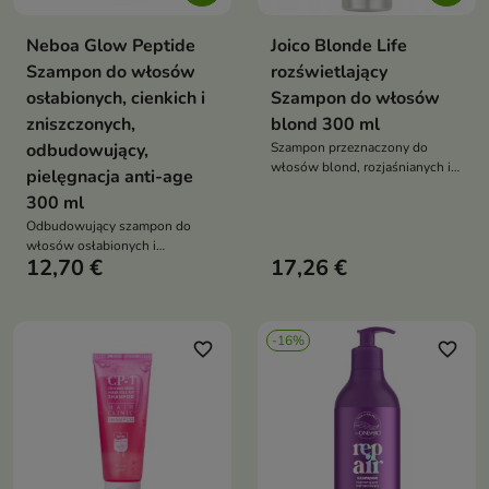
Neboa Glow Peptide
Joico Blonde Life
Szampon do włosów
rozświetlający
osłabionych, cienkich i
Szampon do włosów
zniszczonych,
blond 300 ml
odbudowujący,
Szampon przeznaczony do
włosów blond, rozjaśnianych i
pielęgnacja anti-age
farbowanych, który pomaga
300 ml
oczyścić włosy, odświeżyć
Odbudowujący szampon do
chłodny odcień blondu oraz
włosów osłabionych i
wspiera regenerację i ochronę
12,70 €
17,26 €
zniszczonych, który pomaga
pasm
wzmacniać włosy, wspiera ich
regenerację oraz chroni przed
stresem oksydacyjnym i
-16%
oznakami starzenia
favorite_border
favorite_border