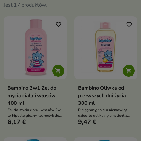
Jest 17 produktów.
favorite_border
favorite_border


Bambino 2w1 Żel do
Bambino Oliwka od
mycia ciała i włosów
pierwszych dni życia
400 ml
300 ml
Żel do mycia ciała i włosów 2w1
Pielęgnacyjna dla niemowląt i
to hipoalergiczny kosmetyk do
dzieci to delikatny emolient z
6,17 €
9,47 €
codziennej pielęgnacji od 1. dnia
witaminą E, który intensywnie
życia, który delikatnie oczyszcza,
natłuszcza, łagodzi podrażnienia
intensywnie nawilża do 24
i wspiera naturalną barierę
godzin i wspiera naturalną
ochronną skóry już od