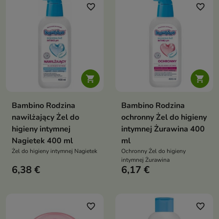
barierę ochronną skóry
pierwszego dnia życia
favorite_border
favorite_border
niemowlęcia


Bambino Rodzina
Bambino Rodzina
nawilżający Żel do
ochronny Żel do higieny
higieny intymnej
intymnej Żurawina 400
Nagietek 400 ml
ml
Żel do higieny intymnej Nagietek
Ochronny Żel do higieny
intymnej Żurawina
6,38 €
6,17 €
favorite_border
favorite_border