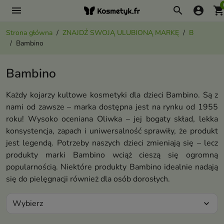
menu
search
account_circle
shopping_ca
Strona główna
ZNAJDŹ SWOJĄ ULUBIONĄ MARKĘ
B
Bambino
Bambino
Każdy kojarzy kultowe kosmetyki dla dzieci Bambino. Są z
nami od zawsze – marka dostępna jest na rynku od 1955
roku! Wysoko oceniana Oliwka – jej bogaty skład, lekka
konsystencja, zapach i uniwersalność sprawiły, że produkt
jest legendą. Potrzeby naszych dzieci zmieniają się – lecz
produkty marki Bambino wciąż cieszą się ogromną
popularnością. Niektóre produkty Bambino idealnie nadają
się do pielęgnacji również dla osób dorosłych.
Wybierz
expand_more