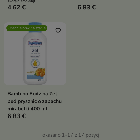
skórę niemowląt
4,62 €
6,83 €
Obecnie brak na stanie
favorite_border
Bambino Rodzina Żel
pod prysznic o zapachu
mirabelki 400 ml
6,83 €
Pokazano 1-17 z 17 pozycji