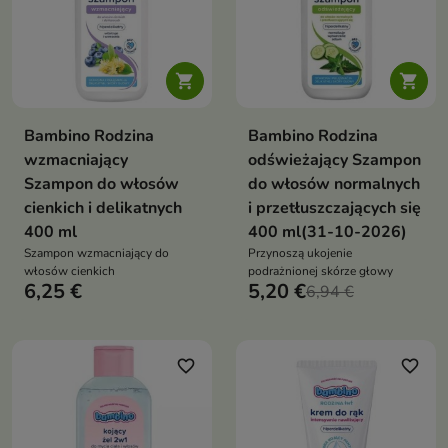


Bambino Rodzina
Bambino Rodzina
wzmacniający
odświeżający Szampon
Szampon do włosów
do włosów normalnych
cienkich i delikatnych
i przetłuszczających się
400 ml
400 ml(31-10-2026)
Szampon wzmacniający do
Przynoszą ukojenie
włosów cienkich
podrażnionej skórze głowy
6,25 €
5,20 €
6,94 €
favorite_border
favorite_border