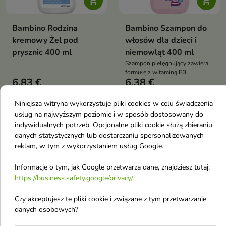


Bambino Rodzina
Bambino Szampon do
kremowy Żel pod
włosów dla dzieci i
prysznic 400 ml
niemowląt 400 ml
Szampon pielęgnujący zawiera
formułę z witaminą B3
6,83 €
6,38 €
Niniejsza witryna wykorzystuje pliki cookies w celu świadczenia
usług na najwyższym poziomie i w sposób dostosowany do
favorite_border
favorite_border
indywidualnych potrzeb. Opcjonalne pliki cookie służą zbieraniu
danych statystycznych lub dostarczaniu spersonalizowanych
reklam, w tym z wykorzystaniem usług Google.
Informacje o tym, jak Google przetwarza dane, znajdziesz tutaj:
https://business.safety.google/privacy/
.


Czy akceptujesz te pliki cookie i związane z tym przetwarzanie
danych osobowych?
Bambino Oliwka dla
Bambino Mydło z