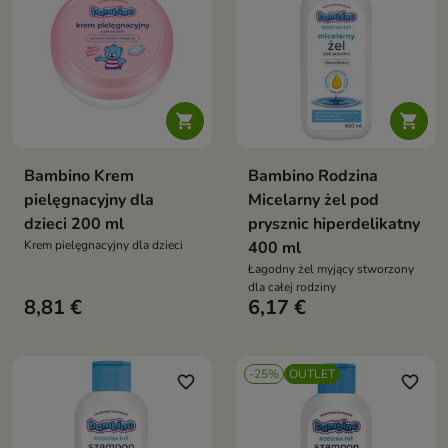


Bambino Krem
Bambino Rodzina
pielęgnacyjny dla
Micelarny żel pod
dzieci 200 ml
prysznic hiperdelikatny
Krem pielęgnacyjny dla dzieci
400 ml
Łagodny żel myjący stworzony
dla całej rodziny
8,81 €
6,17 €
-25%
OUTLET
favorite_border
favorite_border