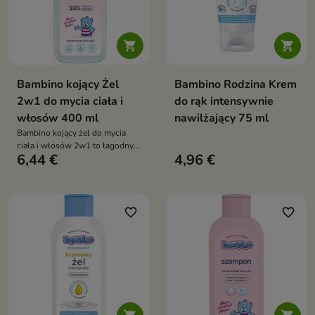


Bambino kojący Żel
Bambino Rodzina Krem
2w1 do mycia ciała i
do rąk intensywnie
włosów 400 ml
nawilżający 75 ml
Bambino kojący żel do mycia
ciała i włosów 2w1 to łagodny
6,44 €
4,96 €
kosmetyk do oczyszczania
delikatnej skóry niemowląt oraz
dzieci już od pierwszych dni
życia
favorite_border
favorite_border