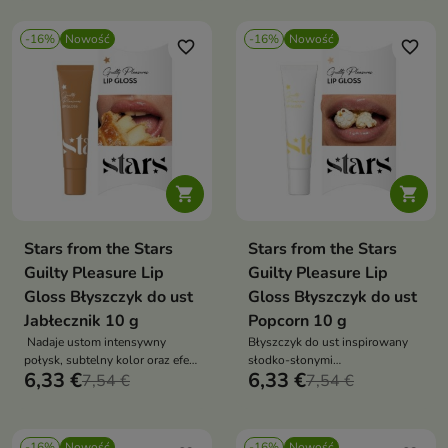
gumy balonowej.
-16%
Nowość
-16%
Nowość
favorite_border
favorite_border


Stars from the Stars
Stars from the Stars
Guilty Pleasure Lip
Guilty Pleasure Lip
Gloss Błyszczyk do ust
Gloss Błyszczyk do ust
Jabłecznik 10 g
Popcorn 10 g
Nadaje ustom intensywny
Błyszczyk do ust inspirowany
połysk, subtelny kolor oraz efekt
słodko-słonymi
6,33 €
6,33 €
wygładzenia.
7,54 €
przyjemnościami.
7,54 €
-16%
Nowość
-16%
Nowość