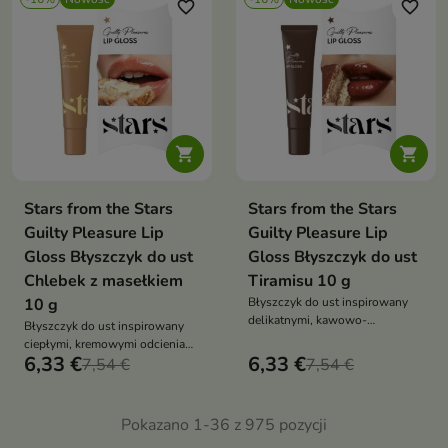
favorite_border
favorite_border


Stars from the Stars
Stars from the Stars
Guilty Pleasure Lip
Guilty Pleasure Lip
Gloss Błyszczyk do ust
Gloss Błyszczyk do ust
Chlebek z masełkiem
Tiramisu 10 g
10 g
Błyszczyk do ust inspirowany
delikatnymi, kawowo-
Błyszczyk do ust inspirowany
kremowymi odcieniami
ciepłymi, kremowymi odcieniami
popularnego deseru.
6,33 €
6,33 €
codziennej słodkiej
7,54 €
7,54 €
przyjemności.
Pokazano 1-36 z 975 pozycji