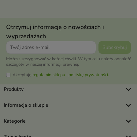
Otrzymuj informację o nowościach i
wyprzedażach
Możesz zrezygnować w każdej chwili. W tym celu należy odnaleźć
szczegóły w naszej informacji prawnej.
Akceptuję
regulamin sklepu
i
politykę prywatności
.
keyboard_arrow_down
Produkty
keyboard_arrow_down
Informacja o sklepie
keyboard_arrow_down
Kategorie