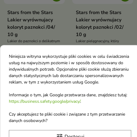
Stars from the Stars
Stars from the Stars
Lakier wyrównujacy
Lakier wyrównujacy
koloryt paznokci /04/
koloryt paznokci /02/
10 g
10 g
Lakier do paznokci o delikatnym
Lakier pielęgnacyjny, który
odcieniu, który pomaga uzyskać
optycznie poprawia wygląd
5,75 €
5,75 €
efekt naturalnie pięknej i
naturalnej płytki paznokcia.
Niniejsza witryna wykorzystuje pliki cookies w celu świadczenia
zadbanej płytki
usług na najwyższym poziomie i w sposób dostosowany do
indywidualnych potrzeb. Opcjonalne pliki cookie służą zbieraniu
Nowość
Nowość
favorite_border
favorite_border
danych statystycznych lub dostarczaniu spersonalizowanych
reklam, w tym z wykorzystaniem usług Google.
Informacje o tym, jak Google przetwarza dane, znajdziesz tutaj:
https://business.safety.google/privacy/
.
Czy akceptujesz te pliki cookie i związane z tym przetwarzanie


danych osobowych?
tune
Dostosuj