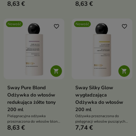
8,63 €
8,63 €
blask i zdrowy wygląd.
ich puszenie i nadaje im
naturalny blask.
Nowość
Nowość
favorite_border
favorite_border


Sway Pure Blond
Sway Silky Glow
Odżywka do włosów
wygładzająca
redukująca żółte tony
Odżywka do włosów
200 ml
200 ml
Pielęgnacyjna odżywka
Odżywka przeznaczona do
przeznaczona do włosów blond,
pielęgnacji włosów puszących
8,63 €
7,74 €
rozjaśnianych, siwych oraz z
się, szorstkich i trudnych do
pasemkami.
ułożenia.