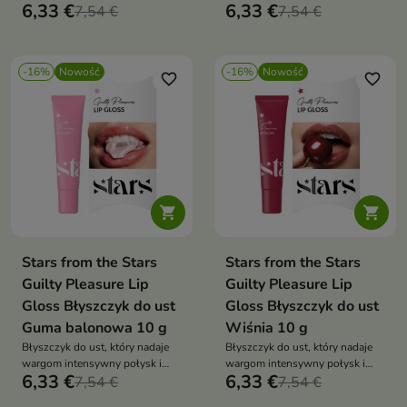
6,33 €
6,33 €
kuszącym odcieniem
7,54 €
przyjemnościami.
7,54 €
inspirowanym kolorem coli.
-16%
Nowość
-16%
Nowość
favorite_border
favorite_border


Stars from the Stars
Stars from the Stars
Guilty Pleasure Lip
Guilty Pleasure Lip
Gloss Błyszczyk do ust
Gloss Błyszczyk do ust
Guma balonowa 10 g
Wiśnia 10 g
Błyszczyk do ust, który nadaje
Błyszczyk do ust, który nadaje
wargom intensywny połysk i
wargom intensywny połysk i
6,33 €
6,33 €
delikatny, słodki odcień
7,54 €
podkreśla ich naturalny kolor
7,54 €
inspirowany kolorem kultowej