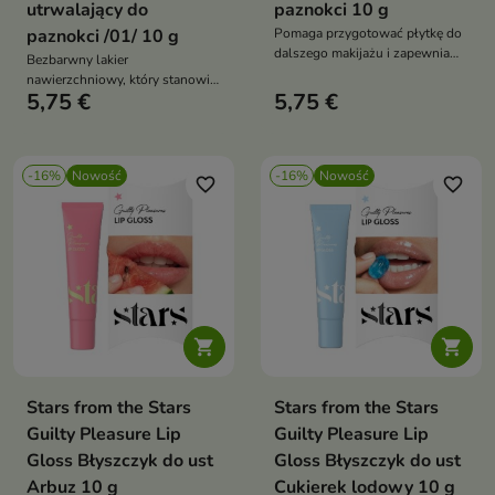
utrwalający do
paznokci 10 g
paznokci /01/ 10 g
Pomaga przygotować płytkę do
dalszego makijażu i zapewnia
Bezbarwny lakier
estetyczne, naturalne
nawierzchniowy, który stanowi
wykończenie
5,75 €
5,75 €
idealne wykończenie
klasycznego manicure.
-16%
Nowość
-16%
Nowość
favorite_border
favorite_border


Stars from the Stars
Stars from the Stars
Guilty Pleasure Lip
Guilty Pleasure Lip
Gloss Błyszczyk do ust
Gloss Błyszczyk do ust
Arbuz 10 g
Cukierek lodowy 10 g