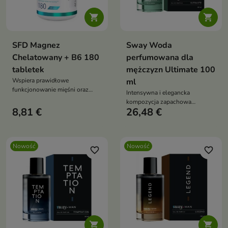


SFD Magnez
Sway Woda
Chelatowany + B6 180
perfumowana dla
tabletek
mężczyzn Ultimate 100
Wspiera prawidłowe
ml
funkcjonowanie mięśni oraz
Intensywna i elegancka
układu nerwowego dzięki
kompozycja zapachowa
zawartości magnezu.
8,81 €
26,48 €
stworzona dla mężczyzny
pewnego siebie,
zdecydowanego i lubiącego
podkreślać swój charakter.
Nowość
Nowość
favorite_border
favorite_border

