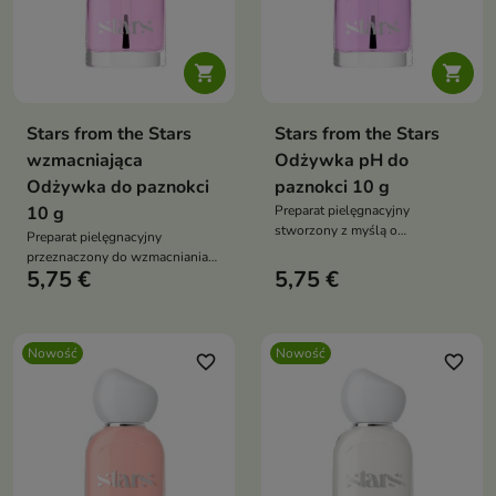


Stars from the Stars
Stars from the Stars
wzmacniająca
Odżywka pH do
Odżywka do paznokci
paznokci 10 g
10 g
Preparat pielęgnacyjny
stworzony z myślą o
Preparat pielęgnacyjny
paznokciach wymagających
przeznaczony do wzmacniania
wzmocnienia i ochrony.
5,75 €
5,75 €
osłabionych, cienkich i
łamliwych paznokci.
Nowość
Nowość
favorite_border
favorite_border