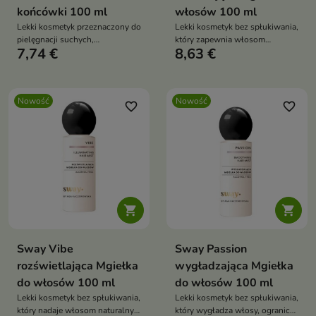
końcówki 100 ml
włosów 100 ml
Lekki kosmetyk przeznaczony do
Lekki kosmetyk bez spłukiwania,
pielęgnacji suchych,
który zapewnia włosom
7,74 €
8,63 €
zniszczonych i rozdwajających
odpowiedni poziom nawilżenia,
się końcówek włosów.
wygładza ich strukturę i ułatwia
codzienną pielęgnację
Nowość
Nowość
favorite_border
favorite_border


Sway Vibe
Sway Passion
rozświetlająca Mgiełka
wygładzająca Mgiełka
do włosów 100 ml
do włosów 100 ml
Lekki kosmetyk bez spłukiwania,
Lekki kosmetyk bez spłukiwania,
który nadaje włosom naturalny
który wygładza włosy, ogranicza