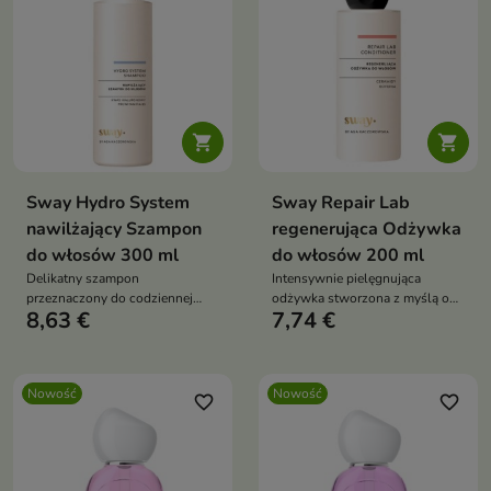


Sway Hydro System
Sway Repair Lab
nawilżający Szampon
regenerująca Odżywka
do włosów 300 ml
do włosów 200 ml
Delikatny szampon
Intensywnie pielęgnująca
przeznaczony do codziennej
odżywka stworzona z myślą o
8,63 €
7,74 €
pielęgnacji włosów suchych,
włosach suchych, zniszczonych
odwodnionych i pozbawionych
i osłabionych zabiegami
blasku.
fryzjerskimi
Nowość
Nowość
favorite_border
favorite_border