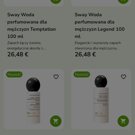
Sway Woda
Sway Woda
perfumowana dla
perfumowana dla
mężczyzn Temptation
mężczyzn Legend 100
100 ml
ml
Zapach łączy świeże,
Elegancki i wyrazisty zapach
energetyczne akordy z
stworzony dla mężczyzny
26,48 €
26,48 €
głębokimi, zmysłowymi nutami,
pewnego siebie, który ceni
tworząc wyważoną kompozycję
klasykę połączoną z
idealną na każdą okazję
nowoczesnym charakterem.
Nowość
Nowość
favorite_border
favorite_border

