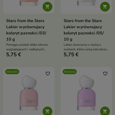


Stars from the Stars
Stars from the Stars
Lakier wyrównujacy
Lakier wyrównujacy
koloryt paznokci /03/
koloryt paznokci /05/
10 g
10 g
Pomaga uzyskać efekt zdrowo
Lakier stworzony z myślą o
wyglądających i zadbanych
osobach, które cenią naturalnie
5,75 €
5,75 €
paznokci.
wyglądający manicure.
Nowość
Nowość
favorite_border
favorite_border

