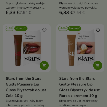
Błyszczyk do ust, który nadaje
Błyszczyk do ust, który nadaje
wargom intensywny połysk i
wargom wyjątkowy połysk i
6,33 €
6,33 €
świeży, soczysty odcień
7,54 €
delikatny, świeży odcień
7,54 €
inspirowany kolorem dojrzałego
inspirowany słodkim kolorem
arbuza.
lodowego cukierka.
-16%
Nowość
-16%
Nowość
favorite_border
favorite_border


Stars from the Stars
Stars from the Stars
Guilty Pleasure Lip
Guilty Pleasure Lip
Gloss Błyszczyk do ust
Gloss Błyszczyk do ust
Cola 10 g
Rurka z kremem 10 g
Błyszczyk do ust, który łączy
Błyszczyk do ust inspirowany
intensywny połysk z delikatnym,
słodkimi, kremowymi