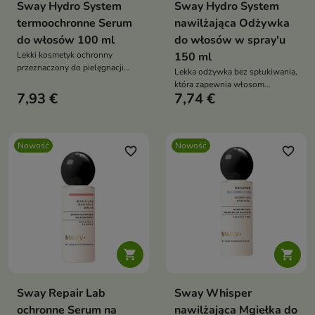
Sway Hydro System
Sway Hydro System
termoochronne Serum
nawilżająca Odżywka
do włosów 100 ml
do włosów w spray'u
Lekki kosmetyk ochronny
150 ml
przeznaczony do pielęgnacji
Lekka odżywka bez spłukiwania,
włosów narażonych na działanie
która zapewnia włosom
wysokiej temperatury podczas
7,93 €
7,74 €
natychmiastowe nawilżenie,
stylizacji.
wygładzenie i ułatwia ich
codzienną pielęgnację.
Nowość
Nowość
favorite_border
favorite_border


Sway Repair Lab
Sway Whisper
ochronne Serum na
nawilżająca Mgiełka do