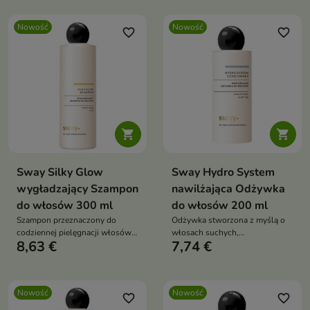
Nowość
Nowość
favorite_border
favorite_border


Sway Silky Glow
Sway Hydro System
wygładzający Szampon
nawilżająca Odżywka
do włosów 300 ml
do włosów 200 ml
Szampon przeznaczony do
Odżywka stworzona z myślą o
codziennej pielęgnacji włosów
włosach suchych,
8,63 €
7,74 €
niesfornych, puszących się i
odwodnionych i pozbawionych
pozbawionych gładkości.
blasku.
Nowość
Nowość
favorite_border
favorite_border