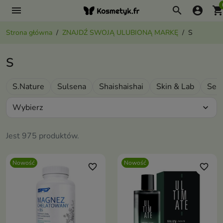
menu
search
account_circle
shopping_ca
Strona główna
ZNAJDŹ SWOJĄ ULUBIONĄ MARKĘ
S
S
S.Nature
Sulsena
Shaishaishai
Skin & Lab
Seap
Wybierz
expand_more
Jest 975 produktów.
Nowość
Nowość
favorite_border
favorite_border